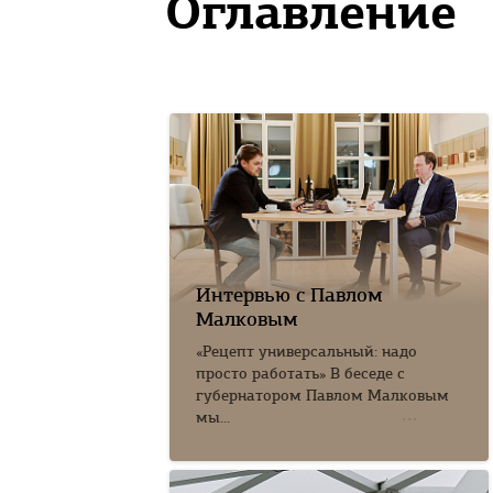
Оглавление
Интервью с Павлом
Малковым
«Рецепт универсальный: надо
просто работать» В беседе с
губернатором Павлом Малковым
мы...