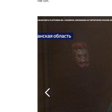
не он.