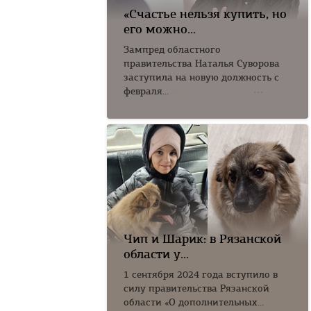
«Счастье нельзя купить, но
его можно...
Зампред областного
правительства Наталья Суворова
заступила на новую должность с
февраля...
Чип и Шарик: в Рязанской
области у...
1 сентября 2024 года вступило в
силу правительства Рязанской
области «О дополнительных...