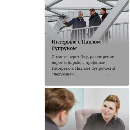
Интервью с Павлом
Супруном
О мосте через Оку, расширении
дорог и борьбе с пробками.
Интервью с Павлом Супруном В
следующем...