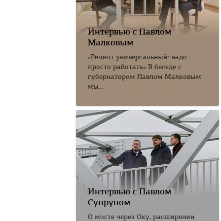
Интервью с Павлом
Малковым
«Рецепт универсальный: надо
просто работать» В беседе с
губернатором Павлом Малковым
мы...
Интервью с Павлом
Супруном
О мосте через Оку, расширении