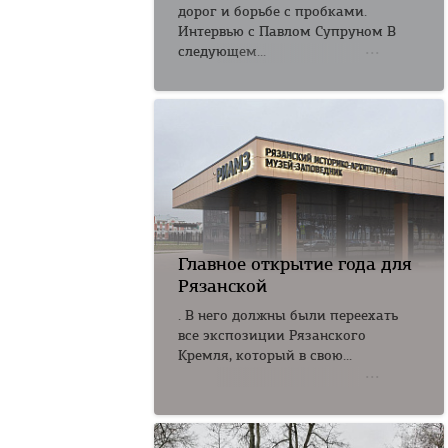
дорог и борьбе с пробками.
Интервью с Павлом Супруном В
следующем...
Главное открытие года для
Рязанской
. В него должны были переехать
все экспозиции Рязанского
Кремля, который в свою...